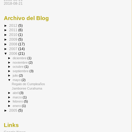
2018-08-21
Archivo del Blog
►
2012
(5)
►
2011
(6)
►
2010
(1)
►
2009
(5)
►
2008
(17)
►
2007
(14)
▼
2006
(21)
►
diciembre
(1)
►
noviembre
(2)
►
octubre
(1)
►
septiembre
(3)
►
julio
(2)
▼
mayo
(2)
Regalo de Cumpleaños
Jamboree Curahuma
►
abril
(3)
►
marzo
(1)
►
febrero
(5)
►
enero
(1)
►
2005
(5)
Links