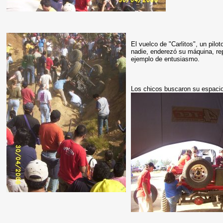
El vuelco de "Carlitos", un pil
nadie, enderezó su máquina, re
ejemplo de entusiasmo.
Los chicos buscaron su espacio 