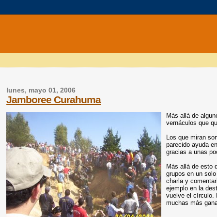
lunes, mayo 01, 2006
Jamboree Curahuma
Más allá de algun
vernáculos que qu
Los que miran so
parecido ayuda en
gracias a unas p
Más allá de esto q
grupos en un solo 
charla y comentari
ejemplo en la des
vuelve el círculo
muchas más ganas