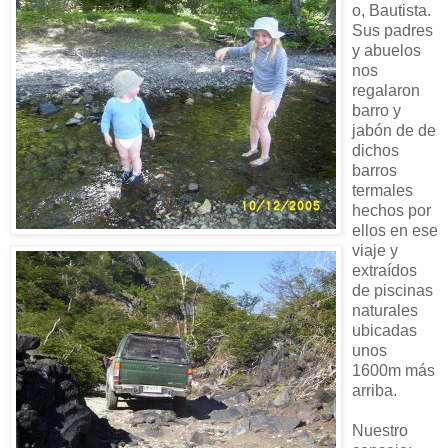
o, Bautista.
Sus padres
y abuelos
nos
regalaron
barro y
jabón de de
dichos
barros
termales
hechos por
ellos en ese
viaje y
extraídos
de piscinas
naturales
ubicadas
unos
1600m más
arriba.
Nuestro