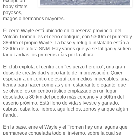
excepción
baby sitters,
payasos,
magos o hermanos mayores.
El cerro Wayle está ubicado en la reserva provincial del
Volcán Tromen, es el cerro contiguo, con 5300m el primero y
3860m el propio Wayle. La base y refugio instalado están a
2200m de altura SNM. Hay varios que ya se fatigan y sufren
taquicardias los primeros días por la altura.
El club explota el centro con "esfuerzo heroico", una gran
dosis de creatividad y otro tanto de improvisación. Quien
espera ir a un centro de esquí con medios impecables, una
tienda para hacer compras y un restaurante elegante, que
se olvide, es un centro rústico emplazado en un lugar
desolado, a 80 km del pueblo más cercano y a 50Km del
caserío próximo. Está lleno de vida silvestre y ganado,
cabras, caballos, liebres, aguiluchos, zorros y anque algún
ñandú.
En la base, enre el Wayle y el Tromen hay una laguna que
permanece
congelada todo el invierno, sobre la cual se