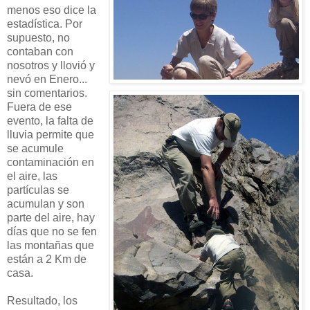
menos eso dice la
estadística. Por
supuesto, no
contaban con
nosotros y llovió y
nevó en Enero...
sin comentarios.
Fuera de ese
evento, la falta de
lluvia permite que
se acumule
contaminación en
el aire, las
partículas se
acumulan y son
parte del aire, hay
días que no se fen
las montañas que
están a 2 Km de
casa.
Resultado, los