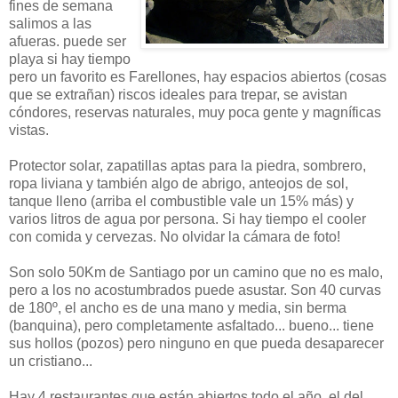
fines de semana
salimos a las
afueras. puede ser
playa si hay tiempo
pero un favorito es Farellones, hay espacios abiertos (cosas
que se extrañan) riscos ideales para trepar, se avistan
cóndores, reservas naturales, muy poca gente y magníficas
vistas.
Protector solar, zapatillas aptas para la piedra, sombrero,
ropa liviana y también algo de abrigo, anteojos de sol,
tanque lleno (arriba el combustible vale un 15% más) y
varios litros de agua por persona. Si hay tiempo el cooler
con comida y cervezas. No olvidar la cámara de foto!
Son solo 50Km de Santiago por un camino que no es malo,
pero a los no acostumbrados puede asustar. Son 40 curvas
de 180º, el ancho es de una mano y media, sin berma
(banquina), pero completamente asfaltado... bueno... tiene
sus hollos (pozos) pero ninguno en que pueda desaparecer
un cristiano...
Hay 4 restaurantes que están abiertos todo el año, el del